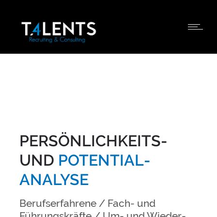
PERSÖNLICH­KEITS-
UND
POTENTIAL­
ANALYSE
Berufs­erfahrene / Fach- und
Führungs­kräfte / Um- und Wieder­