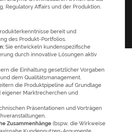
g, Regulatory Affairs und der Produktion.
Produkterkenntnisse bereit und
ung des Produkt-Portfolios.
en
:
Sie entwickeln kundenspezifische
terung durch innovative Lösungen aktiv
hern die Einhaltung gesetzlicher Vorgaben
E und dem Qualitätsmanagement.
weitern die Produktpipeline auf Grundlage
d eigener Marktrecherchen und
echnischen Präsentationen und Vorträgen
chveranstaltungen.
iche Zusammenhänge
(bspw. die Wirkweise
raxisnahe Kundennutzen-Argumente.