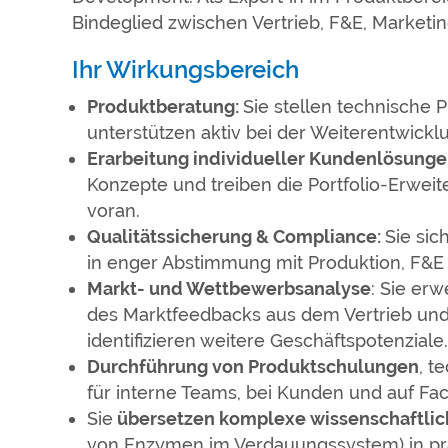
Bindeglied zwischen Vertrieb, F&E, Marketin
Ihr Wirkungsbereich
Produktberatung:
Sie stellen technische 
unterstützen aktiv bei der Weiterentwickl
Erarbeitung individueller Kundenlösung
Konzepte und treiben die Portfolio-Erwei
voran.
Qualitätssicherung & Compliance:
Sie sic
in enger Abstimmung mit Produktion, F&
Markt- und Wettbewerbsanalyse
: Sie er
des Marktfeedbacks aus dem Vertrieb un
identifizieren weitere Geschäftspotenziale.
Durchführung von Produktschulungen
, t
für interne Teams, bei Kunden und auf Fa
Sie
übersetzen komplexe wissenschaftl
von Enzymen im Verdauungssystem) in p