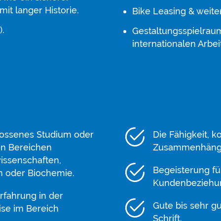
it langer Historie.
Bike Leasing & weite
).
Gestaltungsspielrau
internationalen Arbe
lossenes Studium oder
Die Fähigkeit, 
den Bereichen
Zusammenhänge 
issenschaften,
Begeisterung fü
n oder Biochemie.
Kundenbeziehu
rfahrung in der
Gute bis sehr g
eise im Bereich
Schrift.