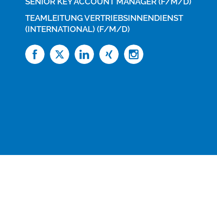
SENIOR KEY ACCOUNT MANAGER (F/M/D)
TEAMLEITUNG VERTRIEBSINNENDIENST
(INTERNATIONAL) (F/M/D)