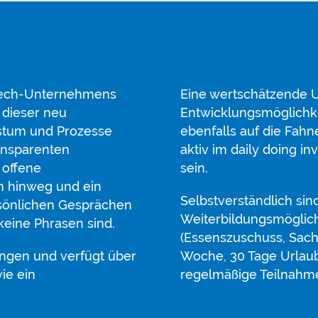
 Tech-Unternehmens
Eine wertschätzende
 dieser neu
Entwicklungsmöglichk
stum und Prozesse
ebenfalls auf die Fahn
ansparenten
aktiv im daily doing in
 offene
sein.
n hinweg und ein
Selbstverständlich sind 
ersönlichen Gesprächen
Weiterbildungsmöglich
 keine Phrasen sind.
(Essenszuschuss, Sac
ngen und verfügt über
Woche, 30 Tage Urlau
ie ein
regelmäßige Teilnahme