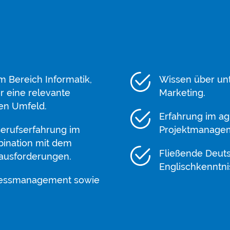
 Bereich Informatik,
Wissen über un
r eine relevante
Marketing.
hen Umfeld.
Erfahrung im ag
Berufserfahrung im
Projektmanage
bination mit dem
Fließende Deut
rausforderungen.
Englischkenntni
ozessmanagement sowie