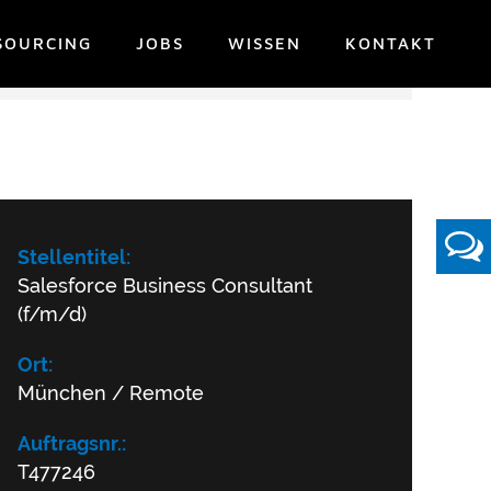
SOURCING
JOBS
WISSEN
KONTAKT
Stellentitel:
Salesforce Business Consultant
(f/m/d)
Ort:
München / Remote
Auftragsnr.:
T477246