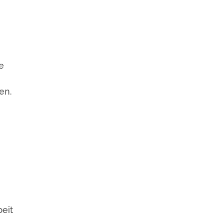
e
en.
eit