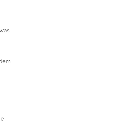
,
 was
ndem
s
ne