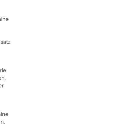
hine
satz
rie
en,
er
hine
n.