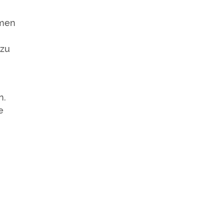
hmen
 zu
n.
e