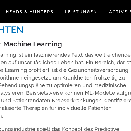
HEADS & HUNTERS
LEISTUNGEN
ACTIVE 
GRUNDLAGEN, ANWENDUNGE
HTEN
st Machine Learning
rning ist ein faszinierendes Feld, das weitreichende
n auf unser tägliches Leben hat. Ein Bereich, der s
 Learning profitiert, ist die Gesundheitsversorgung.
rithmen eingesetzt, um Krankheiten frühzeitig zu
Behandlungspläne zu optimieren und medizinische
nalysieren. Beispielsweise können ML-Modelle aufg
 und Patientendaten Krebserkrankungen identifizier
alisierte Therapien für individuelle Patienten
n.
igungsindustrie spielt das Konzept des Predictive