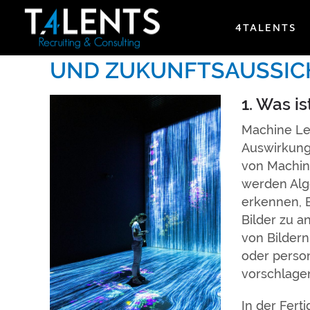
4TALENTS
MACHINE LEARNING: 
UND ZUKUNFTSAUSSIC
1. Was i
Machine Lea
Auswirkunge
von Machine
werden Algo
erkennen, 
Bilder zu a
von Bildern
oder person
vorschlage
In der Fert