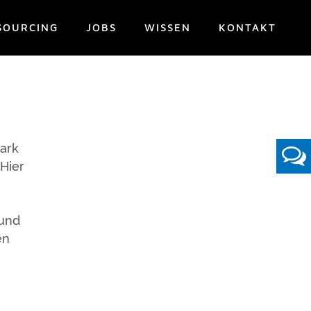
SOURCING
JOBS
WISSEN
KONTAKT
N
tark
 Hier
rund
en