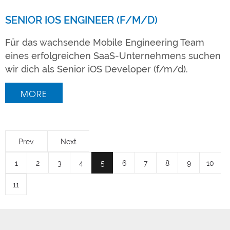
SENIOR IOS ENGINEER (F/M/D)
Für das wachsende Mobile Engineering Team
eines erfolgreichen SaaS-Unternehmens suchen
wir dich als Senior iOS Developer (f/m/d).
MORE
Prev.
Next
1
2
3
4
5
6
7
8
9
10
11